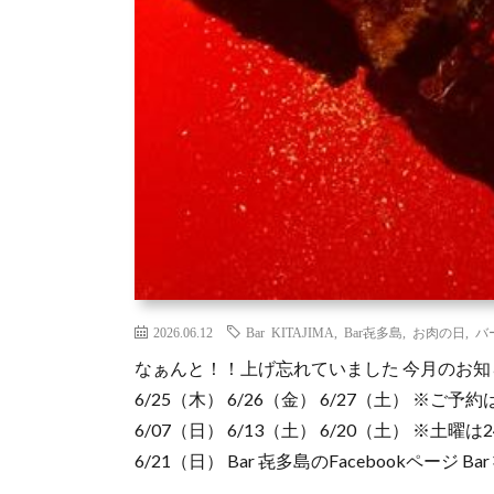
2026.06.12
Bar KITAJIMA
,
Bar㐂多島
,
お肉の日
,
バ
なぁんと！！上げ忘れていました 今月のお知
6/25（木） 6/26（金） 6/27（土） ※ご
6/07（日） 6/13（土） 6/20（土） ※
6/21（日） Bar 㐂多島のFacebookページ Bar 