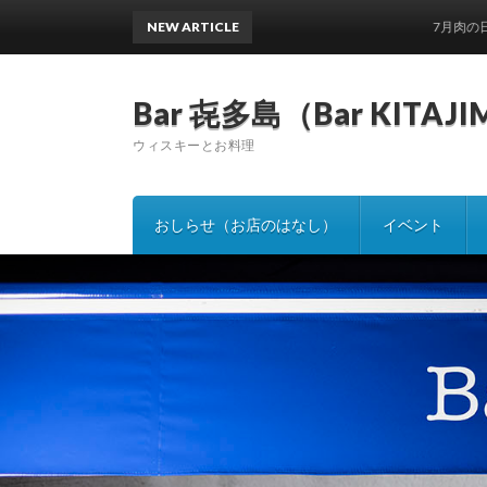
NEW ARTICLE
7月肉の日と土日営業日のご案
Bar 㐂多島（Bar KITAJ
ウィスキーとお料理
おしらせ（お店のはなし）
イベント