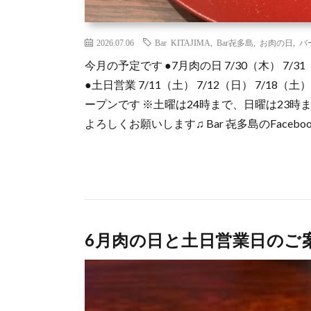
2026.07.06
Bar KITAJIMA
,
Bar㐂多島
,
お肉の日
,
バ
今月の予定です ●7月肉の日 7/30（木） 7/
●土日営業 7/11（土） 7/12（日） 7/18（土）
ープンです ※土曜は24時まで、日曜は23時ま
よろしくお願いします♫ Bar 㐂多島のFaceboo
6月肉の日と土日営業日のご案