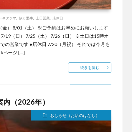
ーキタジマ
,
伊万里牛
,
土日営業
,
店休日
31（金） 8/01（土） ※ご予約はお早めにお願いします
 7/19（日） 7/25（土） 7/26（日） ※土日は15時オ
での営業です ●店休日 7/20（月祝） それでは今月も
kページ […]
続きを読む
内（2026年）
おしらせ（お店のはなし）