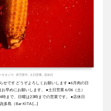
ーキタジマ
,
伊万里牛
,
土日営業
,
店休日
らせです どうぞよろしくお願いします ●6月肉の日
予約はお早めにお願いします。 ●土日営業 6/06（土）
土曜は24時まで、日曜は23時までの営業です。 ●店休日
㐂多島（Bar KITA […]