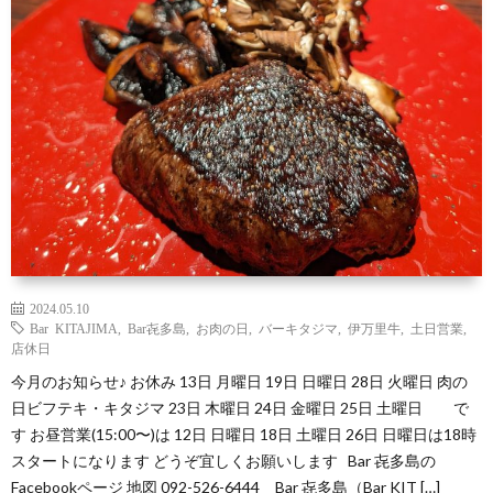
（お
ト
ス
ィ
ウ
店
キ
ス
ィ
マ
の
ー
キ
ス
ッ
は
の
ー
キ
プ・
な
つ
の
ー
営
し）
く
お
の
2024.05.10
業
Bar KITAJIMA
,
Bar㐂多島
,
お肉の日
,
バーキタジマ
,
伊万里牛
,
土日営業
,
店休日
り
は
ご
時
今月のお知らせ♪ お休み 13日 月曜日 19日 日曜日 28日 火曜日 肉の
日ビフテキ・キタジマ 23日 木曜日 24日 金曜日 25日 土曜日 で
か
な
し
間
す お昼営業(15:00〜)は 12日 日曜日 18日 土曜日 26日 日曜日は18時
スタートになります どうぞ宜しくお願いします Bar 㐂多島の
た
Facebookページ 地図 092-526-6444 Bar 㐂多島（Bar KIT […]
し
ょ