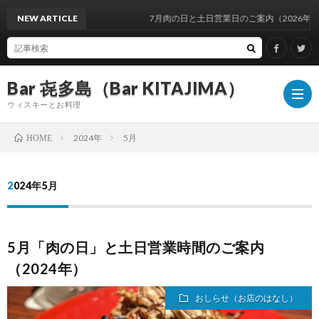
NEW ARTICLE
7月肉の日と土日営業日のご案内（2026年）
Bar 㐂多島（Bar KITAJIMA）
ウィスキーとお料理
2024年
5月
HOME
お
2024年5月
し
イ
5月「肉の日」と土日営業時間のご案内
ら
ベ
ウ
（2024年）
せ
ン
ィ
ウ
おしらせ（お店のはなし）