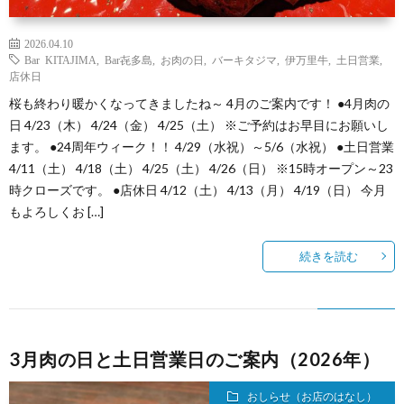
2026.04.10
Bar KITAJIMA
,
Bar㐂多島
,
お肉の日
,
バーキタジマ
,
伊万里牛
,
土日営業
,
店休日
桜も終わり暖かくなってきましたね～ 4月のご案内です！ ●4月肉の
日 4/23（木） 4/24（金） 4/25（土） ※ご予約はお早目にお願いし
ます。 ●24周年ウィーク！！ 4/29（水祝）～5/6（水祝） ●土日営業
4/11（土） 4/18（土） 4/25（土） 4/26（日） ※15時オープン～23
時クローズです。 ●店休日 4/12（土） 4/13（月） 4/19（日） 今月
もよろしくお […]
続きを読む
3月肉の日と土日営業日のご案内（2026年）
おしらせ（お店のはなし）