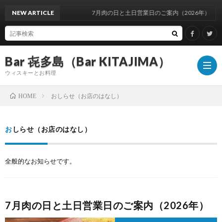
NEW ARTICLE
7月肉の日と土日営業日のご案内（2026年）
Bar 㐂多島（Bar KITAJIMA）
ウィスキーとお料理
おしらせ（お店のはなし）
HOME
お
おしらせ（お店のはなし）
し
イ
全般的なお知らせです。
ら
ベ
ウ
せ
ン
ィ
ウ
7月肉の日と土日営業日のご案内（2026年）