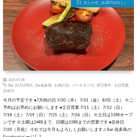
おしらせ（お店のはなし）
（お
ト
ス
ィ
ウ
店
キ
ス
ィ
マ
の
ー
キ
ス
ッ
は
の
ー
キ
プ・
な
つ
の
ー
営
2026.07.06
し）
く
Bar KITAJIMA
,
Bar㐂多島
,
お肉の日
,
バーキタジマ
,
伊万里牛
,
土日営業
,
お
の
業
店休日
今月の予定です ●7月肉の日 7/30（木） 7/31（金） 8/01（土） ※ご
り
は
ご
時
予約はお早めにお願いします ●土日営業 7/11（土） 7/12（日）
7/18（土） 7/19（日） 7/25（土） 7/26（日） ※土日は15時オープ
か
な
し
間
ンです ※土曜は24時まで、日曜は23時までの営業です ●店休日
7/20（月祝） それでは今月もよろしくお願いします♫ Bar 㐂多島の
た
し
ょ
Facebookページ […]