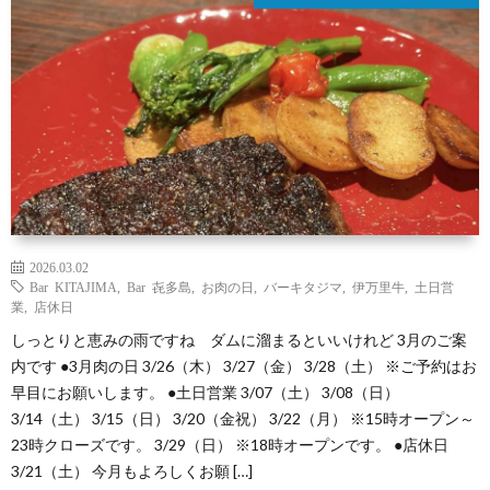
2026.03.02
Bar KITAJIMA
,
Bar 㐂多島
,
お肉の日
,
バーキタジマ
,
伊万里牛
,
土日営
業
,
店休日
しっとりと恵みの雨ですね ダムに溜まるといいけれど 3月のご案
内です ●3月肉の日 3/26（木） 3/27（金） 3/28（土） ※ご予約はお
早目にお願いします。 ●土日営業 3/07（土） 3/08（日）
3/14（土） 3/15（日） 3/20（金祝） 3/22（月） ※15時オープン～
23時クローズです。 3/29（日） ※18時オープンです。 ●店休日
3/21（土） 今月もよろしくお願 […]