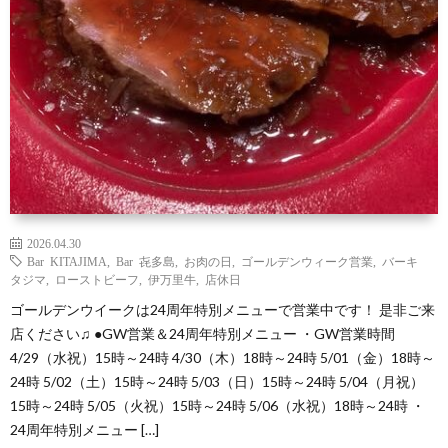
2026.04.30
Bar KITAJIMA
,
Bar 㐂多島
,
お肉の日
,
ゴールデンウィーク営業
,
バーキ
タジマ
,
ローストビーフ
,
伊万里牛
,
店休日
ゴールデンウイークは24周年特別メニューで営業中です！ 是非ご来
店ください♫ ●GW営業＆24周年特別メニュー ・GW営業時間
4/29（水祝）15時～24時 4/30（木）18時～24時 5/01（金）18時～
24時 5/02（土）15時～24時 5/03（日）15時～24時 5/04（月祝）
15時～24時 5/05（火祝）15時～24時 5/06（水祝）18時～24時 ・
24周年特別メニュー […]