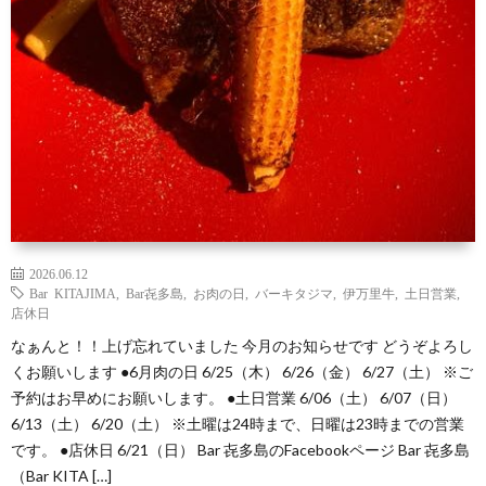
2026.06.12
Bar KITAJIMA
,
Bar㐂多島
,
お肉の日
,
バーキタジマ
,
伊万里牛
,
土日営業
,
店休日
なぁんと！！上げ忘れていました 今月のお知らせです どうぞよろし
くお願いします ●6月肉の日 6/25（木） 6/26（金） 6/27（土） ※ご
予約はお早めにお願いします。 ●土日営業 6/06（土） 6/07（日）
6/13（土） 6/20（土） ※土曜は24時まで、日曜は23時までの営業
です。 ●店休日 6/21（日） Bar 㐂多島のFacebookページ Bar 㐂多島
（Bar KITA […]