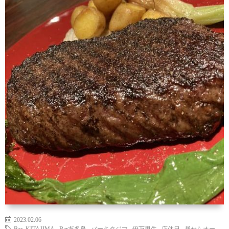
（お
ト
ス
ィ
ウ
店
キ
ス
ィ
マ
の
ー
キ
ス
ッ
は
の
ー
キ
プ・
な
つ
の
ー
営
し）
く
お
の
業
り
は
ご
時
か
な
し
間
2023.02.06
た
し
ょ
Bar KITAJIMA
,
Bar㐂多島
,
バーキタジマ
,
伊万里牛
,
店休日
,
昼からオー