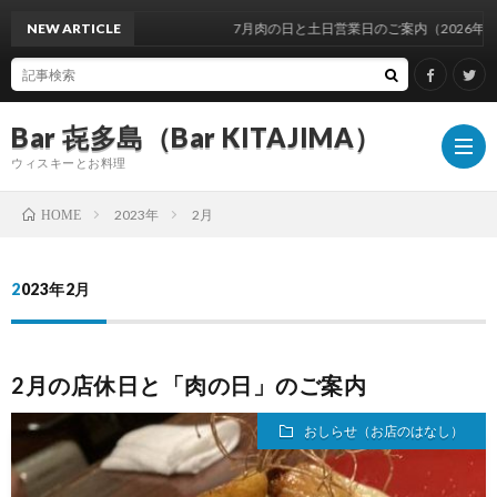
NEW ARTICLE
7月肉の日と土日営業日のご案内（2026年）
Bar 㐂多島（Bar KITAJIMA）
ウィスキーとお料理
2023年
2月
HOME
お
2023年2月
し
イ
2月の店休日と「肉の日」のご案内
ら
ベ
ウ
おしらせ（お店のはなし）
せ
ン
ィ
ウ