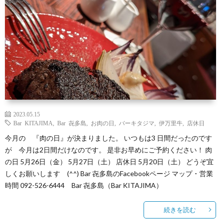
（お
ト
ス
ィ
ウ
店
キ
ス
ィ
マ
の
ー
キ
ス
ッ
は
の
ー
キ
プ・
な
つ
の
ー
営
2023.05.15
Bar KITAJIMA
,
Bar 㐂多島
,
お肉の日
,
バーキタジマ
,
伊万里牛
,
店休日
し）
今月の 『肉の日』が決まりました。 いつもは3 日間だったのです
く
お
の
業
が 今月は2日間だけなのです。 是非お早めにご予約ください！ 肉
の日 5月26日（金） 5月27日（土） 店休日 5月20日（土） どうぞ宜
り
は
ご
時
しくお願いします (^^) Bar 㐂多島のFacebookページ マップ・営業
時間 092-526-6444 Bar 㐂多島（Bar KITAJIMA）
か
な
し
間
続きを読む
た
し
ょ