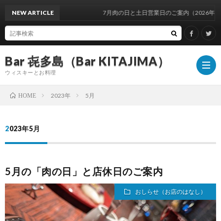
NEW ARTICLE
7月肉の日と土日営業日のご案内（2026年）
Bar 㐂多島（Bar KITAJIMA）
ウィスキーとお料理
2023年
5月
HOME
お
2023年5月
し
イ
5月の「肉の日」と店休日のご案内
ら
ベ
ウ
おしらせ（お店のはなし）
せ
ン
ィ
ウ