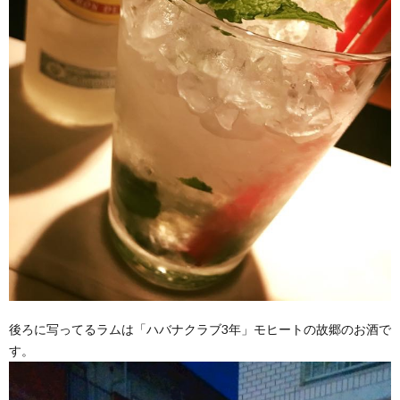
う
か
い
後ろに写ってるラムは「ハバナクラブ3年」モヒートの故郷のお酒で
す。