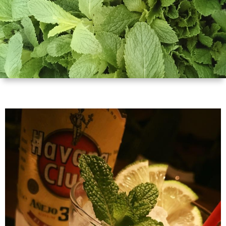
（お
ト
ス
ィ
ウ
店
キ
ス
ィ
マ
の
ー
キ
ス
ッ
は
の
ー
キ
プ・
な
つ
の
ー
営
し）
く
お
の
業
り
は
ご
時
か
な
し
間
た
し
ょ