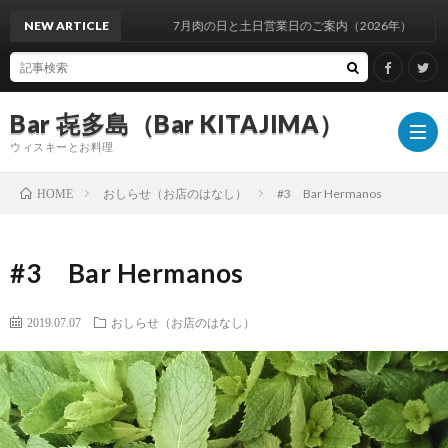
NEW ARTICLE
7月肉の日と土日営業日のご案内（2026年）
Bar 㐂多島（Bar KITAJIMA）
ウィスキーとお料理
おしらせ（お店のはなし）
#3 Bar Hermanos
HOME
お
#3 Bar Hermanos
し
イ
2019.07.07
おしらせ（お店のはなし）
ら
ベ
ウ
せ
ン
ィ
ウ