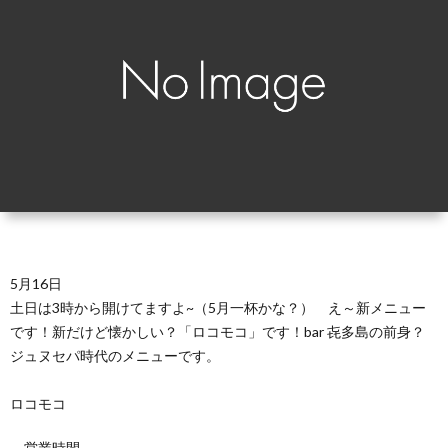
（お
ト
ス
ィ
ウ
店
キ
ス
ィ
マ
の
ー
キ
ス
ッ
は
の
ー
キ
プ・
な
つ
の
ー
営
し）
く
お
の
5月16日
業
土日は3時から開けてますよ~（5月一杯かな？） え～新メニュー
です！新だけど懐かしい？「ロコモコ」です！bar 㐂多島の前身？
り
は
ご
時
ジュヌセパ時代のメニューです。
か
な
し
間
ロコモコ
た
し
ょ
営業時間