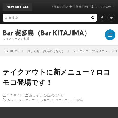
NEW ARTICLE
7月肉の日と土日営業日のご案内（2026年）
Bar 㐂多島（Bar KITAJIMA）
ウィスキーとお料理
おしらせ（お店のはなし）
テイクアウトに新メニュー？ロ
HOME
お
テイクアウトに新メニュー？ロコ
し
イ
モコ登場です！
ら
ベ
ウ
2020.05.16
おしらせ（お店のはなし）
カレー
,
テイクアウト
,
ラザニア
,
ロコモコ
,
土日営業
せ
ン
ィ
ウ