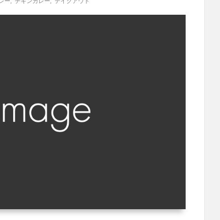
レー
,
チキンカレー
,
テイクアウト