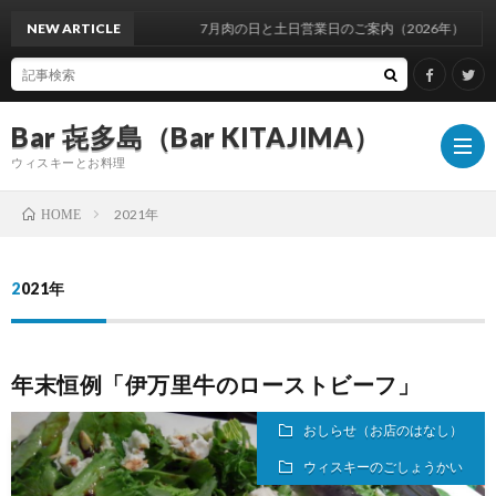
NEW ARTICLE
7月肉の日と土日営業日のご案内（2026年）
Bar 㐂多島（Bar KITAJIMA）
ウィスキーとお料理
2021年
HOME
お
2021年
し
イ
年末恒例「伊万里牛のローストビーフ」
ら
ベ
ウ
おしらせ（お店のはなし）
せ
ン
ィ
ウ
ウィスキーのごしょうかい