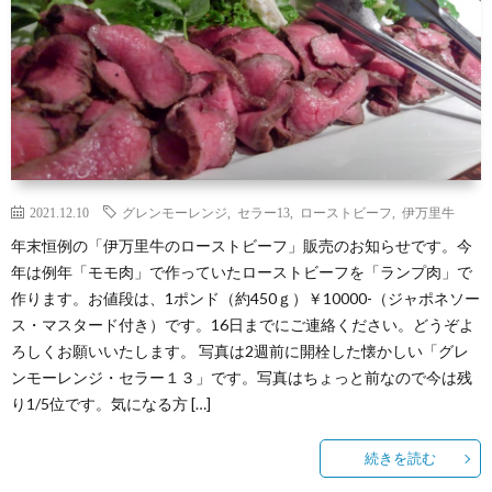
（お
ト
ス
ィ
ウ
店
キ
ス
ィ
マ
の
ー
キ
ス
ッ
は
の
ー
キ
プ・
2021.12.10
グレンモーレンジ
,
セラー13
,
ローストビーフ
,
伊万里牛
年末恒例の「伊万里牛のローストビーフ」販売のお知らせです。今
な
つ
の
ー
営
年は例年「モモ肉」で作っていたローストビーフを「ランプ肉」で
作ります。お値段は、1ポンド（約450ｇ）￥10000-（ジャポネソー
し）
く
お
の
業
ス・マスタード付き）です。16日までにご連絡ください。どうぞよ
ろしくお願いいたします。 写真は2週前に開栓した懐かしい「グレ
り
は
ご
時
ンモーレンジ・セラー１３」です。写真はちょっと前なので今は残
り1/5位です。気になる方 […]
か
な
し
間
続きを読む
た
し
ょ