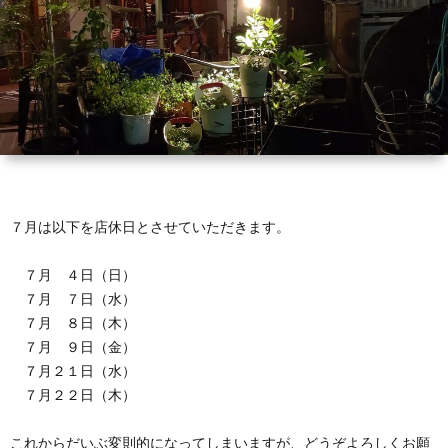
（お
ト
ス
ィ
ウ
店
キ
ス
ィ
マ
の
ー
キ
ス
ッ
は
の
ー
キ
プ・
な
７月は以下を店休日とさせていただきます。
つ
の
ー
営
７月 ４日（日）
し）
く
お
の
業
７月 ７日（水）
７月 ８日（木）
り
は
ご
時
７月 ９日（金）
７月２１日（水）
か
な
し
間
７月２２日（木）
これからだいぶ変則的になってしまいますが、どうぞよろしくお願
た
し
ょ