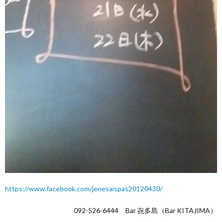
https://www.facebook.com/jenesaispas20120430/
092-526-6444 Bar 㐂多島（Bar KITAJIMA）