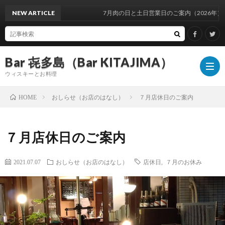
NEW ARTICLE
7月肉の日と土日営業日のご案内（2026年）
Bar 㐂多島（Bar KITAJIMA）
ウィスキーとお料理
おしらせ（お店のはなし）
７月店休日のご案内
HOME
お
７月店休日のご案内
し
イ
2021.07.07
おしらせ（お店のはなし）
店休日
,
７月のお休み
ら
ベ
ウ
せ
ン
ィ
ウ