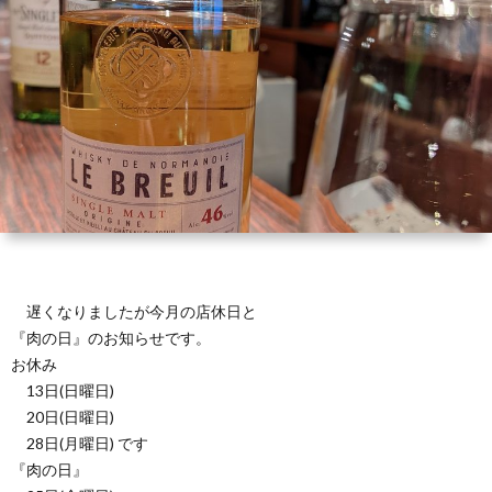
（お
ト
ス
ィ
ウ
店
キ
ス
ィ
マ
の
ー
キ
ス
ッ
は
の
ー
キ
プ・
な
つ
の
ー
営
し）
く
お
の
遅くなりましたが今月の店休日と
業
『肉の日』のお知らせです。
お休み
り
は
ご
時
13日(日曜日)
20日(日曜日)
か
な
し
間
28日(月曜日) です
『肉の日』
た
し
ょ