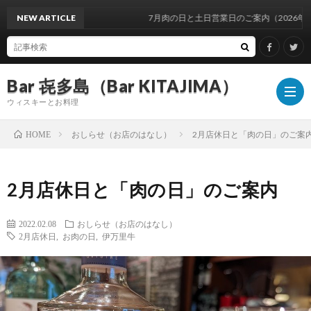
NEW ARTICLE
7月肉の日と土日営業日のご案内（2026年）
Bar 㐂多島（Bar KITAJIMA）
ウィスキーとお料理
おしらせ（お店のはなし）
2月店休日と「肉の日」のご案
HOME
お
2月店休日と「肉の日」のご案内
し
イ
2022.02.08
おしらせ（お店のはなし）
2月店休日
,
お肉の日
,
伊万里牛
ら
ベ
ウ
せ
ン
ィ
ウ