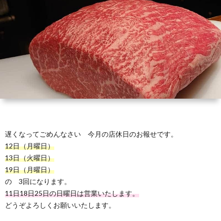
（お
ト
ス
ィ
ウ
店
キ
ス
ィ
マ
の
ー
キ
ス
ッ
は
の
ー
キ
プ・
な
つ
の
ー
営
遅くなってごめんなさい 今月の店休日のお報せです。
し）
く
お
の
業
12日（月曜日）
13日（火曜日）
り
は
ご
時
19日（月曜日）
の 3回になります。
か
な
し
11日18日25日の日曜日は営業いたします。
間
どうぞよろしくお願いいたします。
た
し
ょ