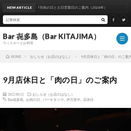
NEW ARTICLE
7月肉の日と土日営業日のご案内（2026年）
Bar 㐂多島（Bar KITAJIMA）
ウィスキーとお料理
おしらせ（お店のはなし）
9月店休日と「肉の日」のご案
HOME
お
9月店休日と「肉の日」のご案内
し
イ
2022.09.12
おしらせ（お店のはなし）
Bar㐂多島
,
お肉の日
,
バーキタジマ
,
伊万里牛
,
店休日
ら
ベ
ウ
せ
ン
ィ
ウ