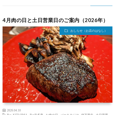
4月肉の日と土日営業日のご案内（2026年）
おしらせ（お店のはなし）
2026.04.10
Bar KITAJIMA
,
Bar㐂多島
,
お肉の日
,
バーキタジマ
,
伊万里牛
,
土日営業
,