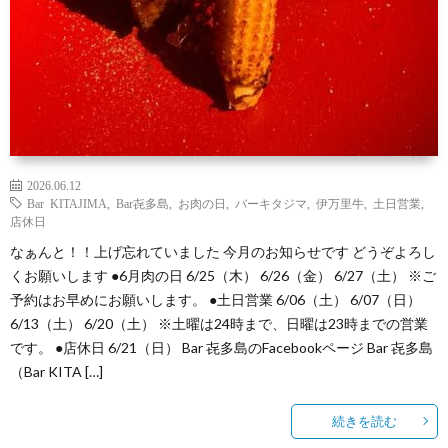
2026.06.12
Bar KITAJIMA
,
Bar㐂多島
,
お肉の日
,
バーキタジマ
,
伊万里牛
,
土日営業
,
店休日
なぁんと！！上げ忘れていました 今月のお知らせです どうぞよろし
くお願いします ●6月肉の日 6/25（木） 6/26（金） 6/27（土） ※ご
予約はお早めにお願いします。 ●土日営業 6/06（土） 6/07（日）
6/13（土） 6/20（土） ※土曜は24時まで、日曜は23時までの営業
です。 ●店休日 6/21（日） Bar 㐂多島のFacebookページ Bar 㐂多島
（Bar KITA […]
続きを読む