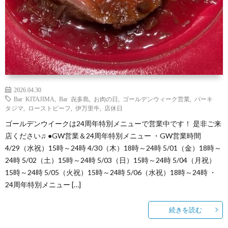
2026.04.30
Bar KITAJIMA
,
Bar 㐂多島
,
お肉の日
,
ゴールデンウィーク営業
,
バーキ
タジマ
,
ローストビーフ
,
伊万里牛
,
店休日
ゴールデンウイークは24周年特別メニューで営業中です！ 是非ご来
店ください♫ ●GW営業＆24周年特別メニュー ・GW営業時間
4/29（水祝）15時～24時 4/30（木）18時～24時 5/01（金）18時～
24時 5/02（土）15時～24時 5/03（日）15時～24時 5/04（月祝）
15時～24時 5/05（火祝）15時～24時 5/06（水祝）18時～24時 ・
24周年特別メニュー […]
続きを読む