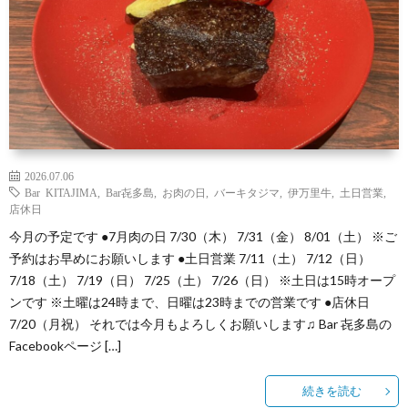
（お
ト
ス
ィ
ウ
店
キ
ス
ィ
マ
の
ー
キ
ス
ッ
は
の
ー
キ
プ・
2026.07.06
Bar KITAJIMA
,
Bar㐂多島
,
お肉の日
,
バーキタジマ
,
伊万里牛
,
土日営業
,
な
つ
の
ー
営
店休日
今月の予定です ●7月肉の日 7/30（木） 7/31（金） 8/01（土） ※ご
し）
く
お
の
業
予約はお早めにお願いします ●土日営業 7/11（土） 7/12（日）
7/18（土） 7/19（日） 7/25（土） 7/26（日） ※土日は15時オープ
ンです ※土曜は24時まで、日曜は23時までの営業です ●店休日
り
は
ご
時
7/20（月祝） それでは今月もよろしくお願いします♫ Bar 㐂多島の
Facebookページ […]
か
な
し
間
続きを読む
た
し
ょ