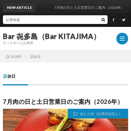
NEW ARTICLE
7月肉の日と土日営業日のご案内（2026年）
Bar 㐂多島（Bar KITAJIMA）
ウィスキーとお料理
店休日
HOME
お
店休日
し
イ
7月肉の日と土日営業日のご案内（2026年）
ら
ベ
ウ
おしらせ（お店のはなし）
せ
ン
ィ
ウ