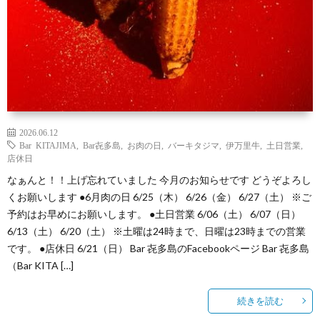
2026.06.12
Bar KITAJIMA
,
Bar㐂多島
,
お肉の日
,
バーキタジマ
,
伊万里牛
,
土日営業
,
店休日
なぁんと！！上げ忘れていました 今月のお知らせです どうぞよろし
くお願いします ●6月肉の日 6/25（木） 6/26（金） 6/27（土） ※ご
予約はお早めにお願いします。 ●土日営業 6/06（土） 6/07（日）
6/13（土） 6/20（土） ※土曜は24時まで、日曜は23時までの営業
です。 ●店休日 6/21（日） Bar 㐂多島のFacebookページ Bar 㐂多島
（Bar KITA […]
続きを読む