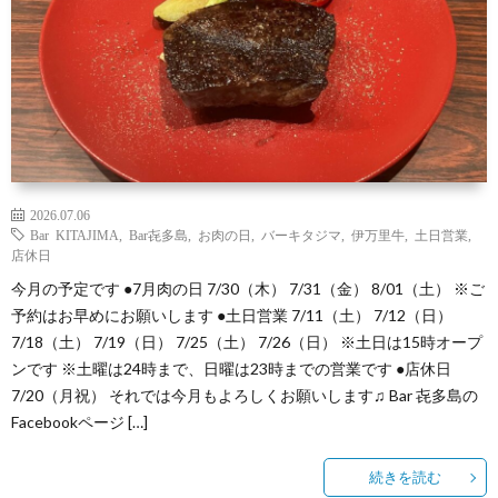
（お
ト
ス
ィ
ウ
店
キ
ス
ィ
マ
の
ー
キ
ス
ッ
は
の
ー
キ
プ・
2026.07.06
Bar KITAJIMA
,
Bar㐂多島
,
お肉の日
,
バーキタジマ
,
伊万里牛
,
土日営業
,
な
つ
の
ー
営
店休日
今月の予定です ●7月肉の日 7/30（木） 7/31（金） 8/01（土） ※ご
し）
く
お
の
業
予約はお早めにお願いします ●土日営業 7/11（土） 7/12（日）
7/18（土） 7/19（日） 7/25（土） 7/26（日） ※土日は15時オープ
ンです ※土曜は24時まで、日曜は23時までの営業です ●店休日
り
は
ご
時
7/20（月祝） それでは今月もよろしくお願いします♫ Bar 㐂多島の
Facebookページ […]
か
な
し
間
続きを読む
た
し
ょ