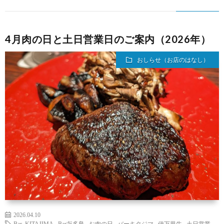
4月肉の日と土日営業日のご案内（2026年）
おしらせ（お店のはなし）
2026.04.10
Bar KITAJIMA
,
Bar㐂多島
,
お肉の日
,
バーキタジマ
,
伊万里牛
,
土日営業
,