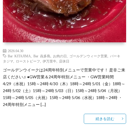
2026.04.30
Bar KITAJIMA
,
Bar 㐂多島
,
お肉の日
,
ゴールデンウィーク営業
,
バーキ
タジマ
,
ローストビーフ
,
伊万里牛
,
店休日
ゴールデンウイークは24周年特別メニューで営業中です！ 是非ご来
店ください♫ ●GW営業＆24周年特別メニュー ・GW営業時間
4/29（水祝）15時～24時 4/30（木）18時～24時 5/01（金）18時～
24時 5/02（土）15時～24時 5/03（日）15時～24時 5/04（月祝）
15時～24時 5/05（火祝）15時～24時 5/06（水祝）18時～24時 ・
24周年特別メニュー […]
続きを読む