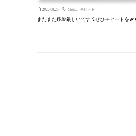
2020.08.25
Mojito
,
モヒート
まだまだ残暑厳しいです💦ぜひモヒートを🌿 092-5